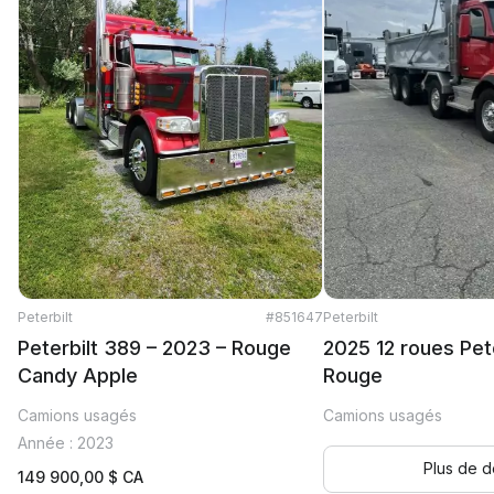
Peterbilt
#851647
Peterbilt
Peterbilt 389 – 2023 – Rouge
2025 12 roues Pete
Candy Apple
Rouge
Camions usagés
Camions usagés
Année : 2023
Plus de dé
149 900,00
$ CA