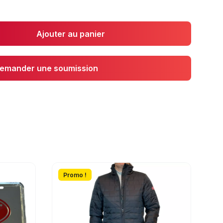
Ajouter au panier
emander une soumission
Promo !