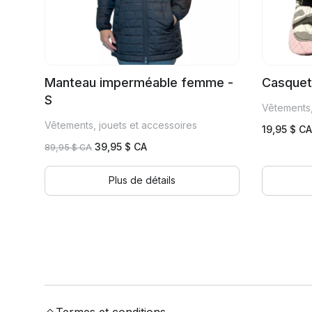
Manteau imperméable femme -
Casquet
S
Vêtements,
Vêtements, jouets et accessoires
19,95
$ CA
Le
Le
39,95
$ CA
89,95
$ CA
prix
prix
initial
actuel
Plus de détails
était :
est :
89,95 $
39,95 $
CA.
CA.
Termes et conditions