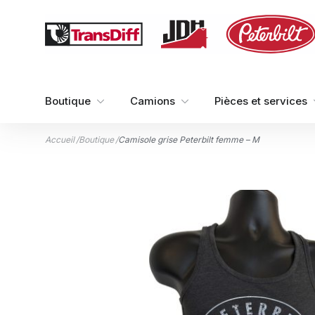
Aller au contenu
Boutique
Camions
Pièces et services
Accueil
/
Boutique
/
Camisole grise Peterbilt femme – M