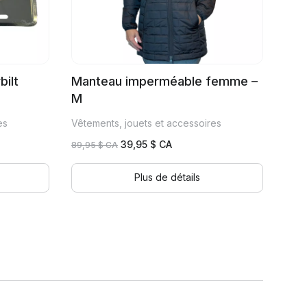
bilt
Manteau imperméable femme –
M
es
Vêtements, jouets et accessoires
Le
Le
39,95
$ CA
89,95
$ CA
prix
prix
initial
actuel
Plus de détails
était :
est :
89,95 $
39,95 $
CA.
CA.