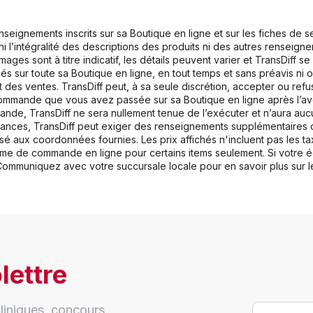
enseignements inscrits sur sa Boutique en ligne et sur les fiches de 
té, ni l’intégralité des descriptions des produits ni des autres renseig
ges sont à titre indicatif, les détails peuvent varier et TransDiff se
hés sur toute sa Boutique en ligne, en tout temps et sans préavis ni o
des ventes. TransDiff peut, à sa seule discrétion, accepter ou ref
e commande que vous avez passée sur sa Boutique en ligne après l’a
nde, TransDiff ne sera nullement tenue de l’exécuter et n’aura auc
tances, TransDiff peut exiger des renseignements supplémentaires o
aux coordonnées fournies. Les prix affichés n'incluent pas les taxe
ystème de commande en ligne pour certains items seulement. Si votre 
 Communiquez avec votre succursale locale pour en savoir plus sur le
lettre
liniques, concours,