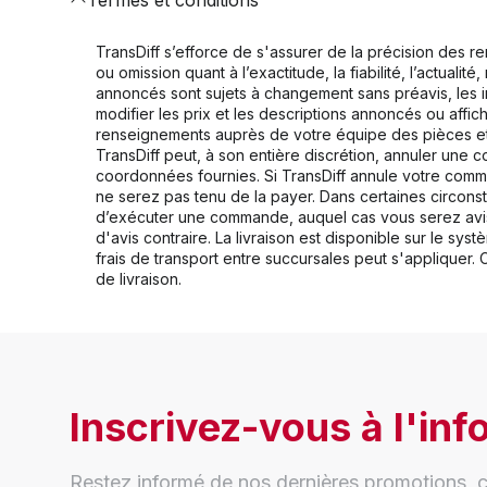
TransDiff s’efforce de s'assurer de la précision des r
ou omission quant à l’exactitude, la fiabilité, l’actuali
annoncés sont sujets à changement sans préavis, les ima
modifier les prix et les descriptions annoncés ou affic
renseignements auprès de votre équipe des pièces et 
TransDiff peut, à son entière discrétion, annuler un
coordonnées fournies. Si TransDiff annule votre comma
ne serez pas tenu de la payer. Dans certaines circons
d’exécuter une commande, auquel cas vous serez avisé 
d'avis contraire. La livraison est disponible sur le s
frais de transport entre succursales peut s'appliquer.
de livraison.
Inscrivez-vous à l'info
Restez informé de nos dernières promotions, c