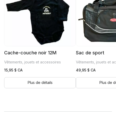
Cache-couche noir 12M
Sac de sport
Vêtements, jouets et accessoires
Vêtements, jouets et a
15,95
$ CA
49,95
$ CA
Plus de détails
Plus de dé