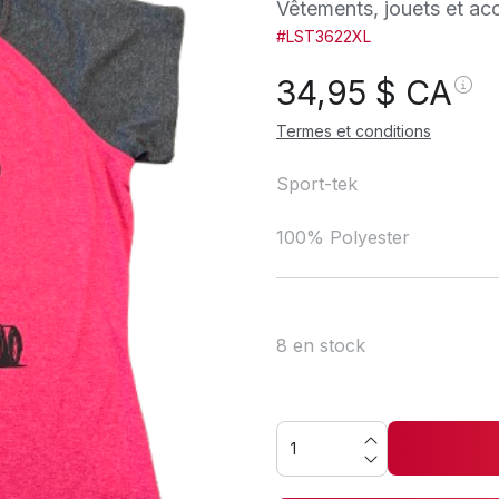
Vêtements, jouets et ac
#LST3622XL
34,95
$ CA
Termes et conditions
Sport-tek
100% Polyester
8 en stock