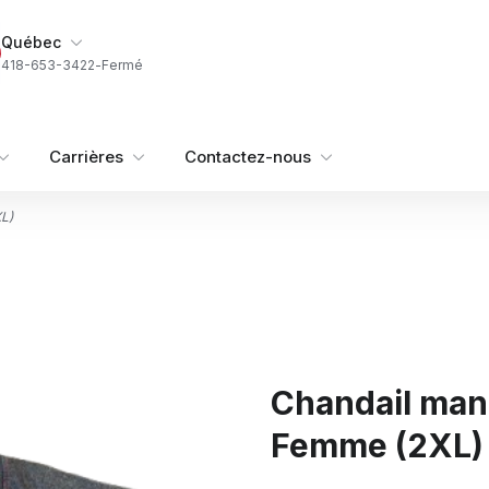
Ma succursale
Québec
418-653-3422
-
Fermé
Carrières
Contactez-nous
L)
Chandail manc
Femme (2XL)