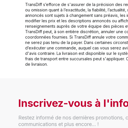
TransDiff s’efforce de s'assurer de la précision des r
ou omission quant à l’exactitude, la fiabilité, l’actuali
annoncés sont sujets à changement sans préavis, les ima
modifier les prix et les descriptions annoncés ou affic
renseignements auprès de votre équipe des pièces et 
TransDiff peut, à son entière discrétion, annuler un
coordonnées fournies. Si TransDiff annule votre comma
ne serez pas tenu de la payer. Dans certaines circons
d’exécuter une commande, auquel cas vous serez avisé 
d'avis contraire. La livraison est disponible sur le s
frais de transport entre succursales peut s'appliquer.
de livraison.
Inscrivez-vous à l'info
Restez informé de nos dernières promotions, c
communications et plus encore... !