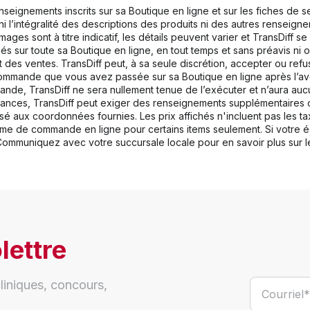
enseignements inscrits sur sa Boutique en ligne et sur les fiches de 
té, ni l’intégralité des descriptions des produits ni des autres renseig
ges sont à titre indicatif, les détails peuvent varier et TransDiff se
hés sur toute sa Boutique en ligne, en tout temps et sans préavis ni o
des ventes. TransDiff peut, à sa seule discrétion, accepter ou ref
e commande que vous avez passée sur sa Boutique en ligne après l’a
nde, TransDiff ne sera nullement tenue de l’exécuter et n’aura auc
tances, TransDiff peut exiger des renseignements supplémentaires o
aux coordonnées fournies. Les prix affichés n'incluent pas les taxe
ystème de commande en ligne pour certains items seulement. Si votre 
 Communiquez avec votre succursale locale pour en savoir plus sur le
lettre
liniques, concours,