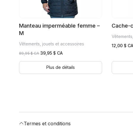
Manteau imperméable femme –
Cache-c
M
Vêtements,
Vêtements, jouets et accessoires
12,00
$ C
Le
Le
39,95
$ CA
89,95
$ CA
prix
prix
initial
actuel
Plus de détails
était :
est :
89,95 $
39,95 $
CA.
CA.
Termes et conditions