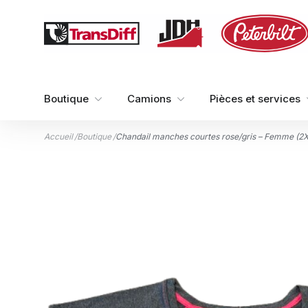
Aller au contenu
Boutique
Camions
Pièces et services
Accueil
/
Boutique
/
Chandail manches courtes rose/gris – Femme (2X