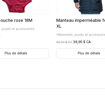
ouche rose 18M
Manteau imperméable 
XL
 jouets et accessoires
Vêtements, jouets et accessoir
A
Le
Le
39,95
$ CA
89,95
$ CA
prix
prix
initial
actuel
Plus de détails
Plus de détails
était :
est :
89,95 $
39,95 $
CA.
CA.