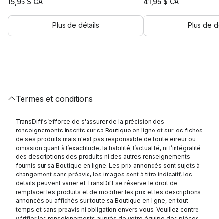
15,95
$ CA
41,95
$ CA
Plus de détails
Plus de dé
Termes et conditions
TransDiff s’efforce de s'assurer de la précision des
renseignements inscrits sur sa Boutique en ligne et sur les fiches
de ses produits mais n'est pas responsable de toute erreur ou
omission quant à l’exactitude, la fiabilité, l’actualité, ni l’intégralité
des descriptions des produits ni des autres renseignements
fournis sur sa Boutique en ligne. Les prix annoncés sont sujets à
changement sans préavis, les images sont à titre indicatif, les
détails peuvent varier et TransDiff se réserve le droit de
remplacer les produits et de modifier les prix et les descriptions
annoncés ou affichés sur toute sa Boutique en ligne, en tout
temps et sans préavis ni obligation envers vous. Veuillez contre-
vérifier les renseignements auprès de votre équipe des pièces