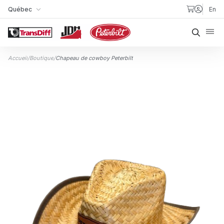
Aller au contenu
Québec
En
Ma succursale
Reche
Accueil
/
Boutique
/
Chapeau de cowboy Peterbilt