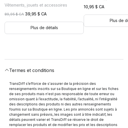
Vêtements, jouets et accessoires
10,95
$ CA
Le
Le
39,95
$ CA
89,95
$ CA
prix
prix
Plus de dé
initial
actuel
Plus de détails
était :
est :
89,95 $
39,95 $
CA.
CA.
Termes et conditions
TransDiff s’efforce de s'assurer de la précision des
renseignements inscrits sur sa Boutique en ligne et sur les fiches
de ses produits mais n'est pas responsable de toute erreur ou
omission quant à l’exactitude, la fiabilité, l’actualité, ni l’intégralité
des descriptions des produits ni des autres renseignements
fournis sur sa Boutique en ligne. Les prix annoncés sont sujets à
changement sans préavis, les images sont à titre indicatif, les
détails peuvent varier et TransDiff se réserve le droit de
remplacer les produits et de modifier les prix et les descriptions