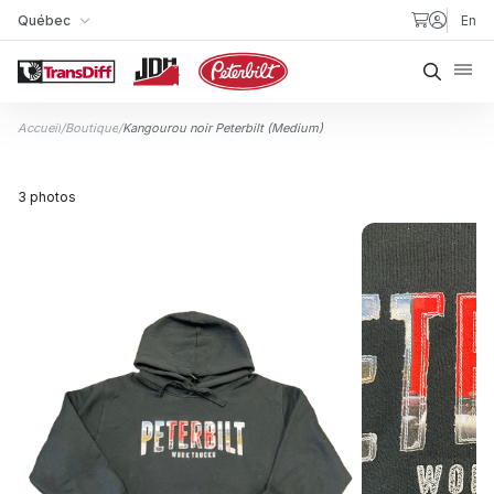
Aller au contenu
Québec
En
Ma succursale
Reche
Accueil
/
Boutique
/
Kangourou noir Peterbilt (Medium)
3 photos