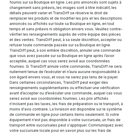
fournis sur sa Boutique en ligne. Les prix annoncés sont sujets à
changement sans préavis, les images sont à titre indicatif, les
détails peuvent varier et TransDiff se réserve le droit de
remplacer les produits et de modifier les prix et les descriptions
annoncés ou affichés sur toute sa Boutique en ligne, en tout
temps et sans préavis ni obligation envers vous. Veuillez contre-
vérifier les renseignements auprès de votre équipe des pièces
et des ventes. TransDiff peut, à sa seule discrétion, accepter ou
refuser toute commande passée sur sa Boutique en ligne.
TransDiff peut, à son entière discrétion, annuler une commande
que vous avez passée sur sa Boutique en ligne après l’avoir
acceptée, auquel cas vous serez avisé aux coordonnées
fournies. Si TransDiff annule votre commande, TransDiff ne sera
nullement tenue de l’exécuter et n’aura aucune responsabilité à
son égard envers vous, et vous ne serez pas tenu de la payer.
Dans certaines circonstances, TransDiff peut exiger des
renseignements supplémentaires ou effectuer une vérification
avant d’accepter ou d’exécuter une commande, auquel cas vous
serez avisé aux coordonnées fournies. Les prix affichés
n'incluent pas les taxes, les frais de préparation ou le transport, à
moins d'avis contraire. La livraison est disponible sur le système
de commande en ligne pour certains items seulement. Si votre
équipement n'est pas disponible à votre succursale, un frais de
transport entre succursales peut s'appliquer. Communiquez avec
votre succursale locale pour en savoir plus sur les frais de